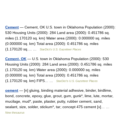
Cement
— Cement, OK U.S. town in Oklahoma Population (2000):
530 Housing Units (2000): 284 Land area (2000): 0.451786 sq.
miles (1.170120 sq. km) Water area (2000): 0.000000 sq. miles
(0.000000 sq. km) Total area (2000): 0.451786 sq. miles
(1.170120 sq.… …
StarDict's U.S. Gazetteer Places
Cement, OK
— U.S. town in Oklahoma Population (2000): 530
Housing Units (2000): 284 Land area (2000): 0.451786 sq. miles
(1.170120 sq. km) Water area (2000): 0.000000 sq. miles
(0.000000 sq. km) Total area (2000): 0.451786 sq. miles
(1.170120 sq. km) FIPS… …
StarDict's U.S. Gazetteer Places
cement
— [n] gluing, binding material adhesive, binder, birdlime,
bond, concrete, epoxy, glue, grout, gum, gunk*, lime, lute, mortar,
mucilage, mud*, paste, plaster, putty, rubber cement, sand,
sealant, size, solder, stickum*, tar; concept 475 cement [v]… …
New thesaurus