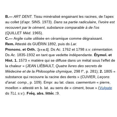
B.—
ART DENT.
Tissu minéralisé engainant les racines, de l'apex
au collet (d'apr. SINS. 1973).
Dans sa partie radiculaire, l'ivoire est
recouvert par le cément, substance comparable à de l'os
(QUILLET
Méd.
1965).
C.—
Argile cuite utilisée en céramique comme dégraissant.
Rem.
Attesté ds GUÉRIN 1892, puis ds
Lar.
Prononc. et Orth. :
[
]. Ds
Ac.
1762 et 1798
s.v. cémentation.
Ds
Ac.
1835-1932 en tant que vedette indépendante.
Étymol. et
Hist. 1.
1573 « matière qui se diffuse dans un métal sous l'effet de
la chaleur » (JEAN LIÉBAULT,
Quatre livres des secrets de
Médecine et de la Philosophie chymique,
298 f°, p. 281);
2.
1805 «
substance qui recouvre la racine des dents » (CUVIER,
Leçons
d'anat. comp.,
p. 109). Empr. au lat. class.
caementum
« pierre,
moellon » attesté en b. lat. au sens de « ciment, boue » (
Vulgate
ds
TLL s.v.
).
Fréq. abs. littér. :
9.