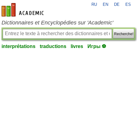
RU
EN
DE
ES
fr-academic.com
Dictionnaires et Encyclopédies sur 'Academic'
Recherche!
interprétations
traductions
livres
Игры ⚽