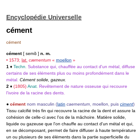
Encyclopédie Universelle
cément
cément
cément
[ semɑ̃ ]
n. m.
• 1573;
lat.
cæmentum
«
moellon
»
1
♦
Techn.
Substance qui, chauffée au contact d'un métal, diffuse
certains de ses éléments plus ou moins profondément dans le
métal.
Cément solide, gazeux.
2
♦
(1805)
Anat.
Revêtement de nature osseuse qui recouvre
l'ivoire de la racine des dents.
●
cément
nom masculin
(
latin
caementum
, moellon, puis
ciment
)
Tissu calcifié très fin qui recouvre la racine de la dent et assure la
cohésion de celle-ci avec l'os de la mâchoire. Matière solide,
liquide ou gazeuse que l'on chauffe au contact d'un métal et qui,
en se décomposant, permet de faire diffuser à haute température
un ou plusieurs de ses éléments dans la partie superficielle du