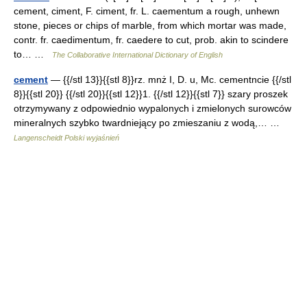
cement, ciment, F. ciment, fr. L. caementum a rough, unhewn
stone, pieces or chips of marble, from which mortar was made,
contr. fr. caedimentum, fr. caedere to cut, prob. akin to scindere
to… …
The Collaborative International Dictionary of English
cement
— {{/stl 13}}{{stl 8}}rz. mnż I, D. u, Mc. cementncie {{/stl
8}}{{stl 20}} {{/stl 20}}{{stl 12}}1. {{/stl 12}}{{stl 7}} szary proszek
otrzymywany z odpowiednio wypalonych i zmielonych surowców
mineralnych szybko twardniejący po zmieszaniu z wodą,… …
Langenscheidt Polski wyjaśnień