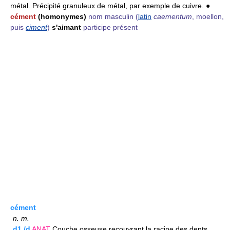
métal. Précipité granuleux de métal, par exemple de cuivre. ●
cément
(homonymes)
nom masculin
(
latin
caementum
, moellon,
puis
ciment
)
s'aimant
participe présent
cément
n.
m.
d1./d
ANAT
Couche osseuse recouvrant la racine des dents.