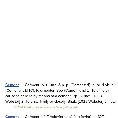
Cement
— Ce*ment , v. t. [imp. & p. p. {Cemented}; p. pr. & vb. n.
{Cementing}.] [Cf. F. cimenter. See {Cement}, n.] 1. To unite or
cause to adhere by means of a cement. Bp. Burnet. [1913
Webster] 2. To unite firmly or closely. Shak. [1913 Webster] 3. To…
…
The Collaborative International Dictionary of English
Cement
— Ce*ment (s[e^]*m[e^]nt or s[e^]m [e^]nt), n. [OF.