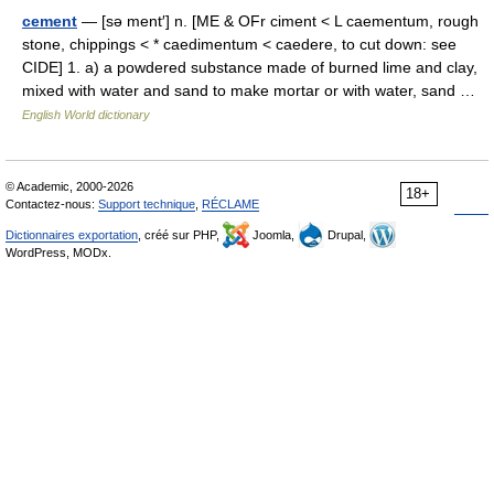
cement
— [sə ment′] n. [ME & OFr ciment < L caementum, rough
stone, chippings < * caedimentum < caedere, to cut down: see
CIDE] 1. a) a powdered substance made of burned lime and clay,
mixed with water and sand to make mortar or with water, sand …
English World dictionary
© Academic, 2000-2026
18+
Contactez-nous:
Support technique
,
RÉCLAME
Dictionnaires exportation
, créé sur PHP,
Joomla,
Drupal,
WordPress, MODx.