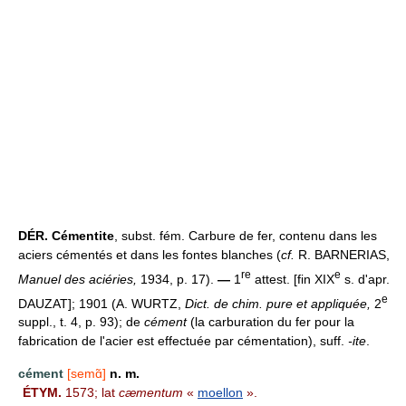
DÉR.
Cémentite
, subst. fém. Carbure de fer, contenu dans les
aciers cémentés et dans les fontes blanches (
cf.
R. BARNERIAS,
re
e
Manuel des aciéries,
1934, p. 17).
—
1
attest. [fin XIX
s. d'apr.
e
DAUZAT]; 1901 (A. WURTZ,
Dict. de chim. pure et appliquée,
2
suppl., t. 4, p. 93); de
cément
(la carburation du fer pour la
fabrication de l'acier est effectuée par cémentation), suff.
-ite
.
cément
[semɑ̃]
n. m.
ÉTYM.
1573; lat
cæmentum
«
moellon
».