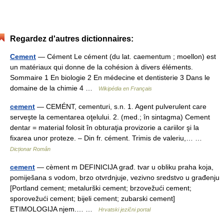
Regardez d'autres dictionnaires:
Cement
— Cément Le cément (du lat. caementum ; moellon) est
un matériaux qui donne de la cohésion à divers éléments.
Sommaire 1 En biologie 2 En médecine et dentisterie 3 Dans le
domaine de la chimie 4 …
Wikipédia en Français
cement
— CEMÉNT, cementuri, s.n. 1. Agent pulverulent care
serveşte la cementarea oţelului. 2. (med.; în sintagma) Cement
dentar = material folosit în obturaţia provizorie a cariilor şi la
fixarea unor proteze. – Din fr. cément. Trimis de valeriu,… …
Dicționar Român
cement
— cèment m DEFINICIJA građ. tvar u obliku praha koja,
pomiješana s vodom, brzo otvrdnjuje, vezivno sredstvo u građenju
[Portland cement; metalurški cement; brzovežući cement;
sporovežući cement; bijeli cement; zubarski cement]
ETIMOLOGIJA njem.… …
Hrvatski jezični portal